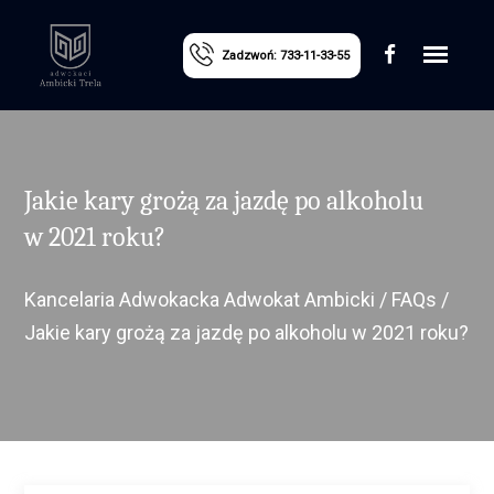
Zadzwoń: 733-11-33-55
Jakie kary grożą za jazdę po alkoholu
w 2021 roku?
Kancelaria Adwokacka Adwokat Ambicki
/
FAQs
/
Jakie kary grożą za jazdę po alkoholu w 2021 roku?