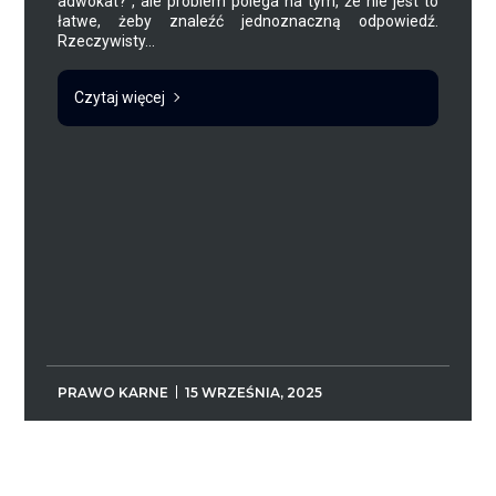
adwokat?”, ale problem polega na tym, że nie jest to
łatwe, żeby znaleźć jednoznaczną odpowiedź.
Rzeczywisty...
Czytaj więcej
PRAWO KARNE
15 WRZEŚNIA, 2025