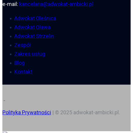
e-mail:
kancelaria@adwokat-ambicki.pl
Adwokat Oleśnica
Adwokat Oława
Adwokat Strzelin
Zespół
Zakres usług
Blog
Kontakt
Polityka Prywatności
| © 2025 adwokat-ambicki.pl.