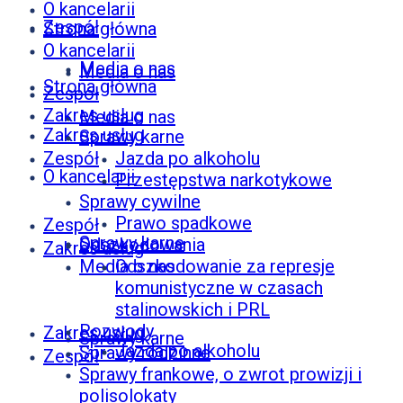
O kancelarii
Zespół
Strona główna
O kancelarii
Media o nas
Media o nas
Strona główna
Zespół
Zakres usług
Media o nas
Zakres usług
Sprawy karne
Zespół
Jazda po alkoholu
O kancelarii
Przestępstwa narkotykowe
Sprawy cywilne
Prawo spadkowe
Zespół
Sprawy karne
Odszkodowania
Zakres usług
Media o nas
Odszkodowanie za represje
komunistyczne w czasach
stalinowskich i PRL
Rozwody
Zakres usług
Sprawy karne
Jazda po alkoholu
Sprawy rodzinne
Zespół
Sprawy frankowe, o zwrot prowizji i
polisolokaty