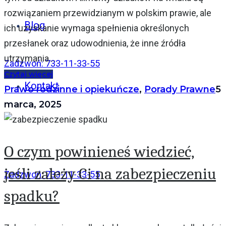
rozwiązaniem przewidzianym w polskim prawie, ale
Blog
ich uzyskanie wymaga spełnienia określonych
przesłanek oraz udowodnienia, że inne źródła
utrzymania...
Zadzwoń: 733-11-33-55
Czytaj więcej
Kontakt
Prawo rodzinne i opiekuńcze
,
Porady Prawne
5
marca, 2025
O czym powinieneś wiedzieć,
jeśli zależy Ci na zabezpieczeniu
Zadzwoń: 733-11-33-55
spadku?