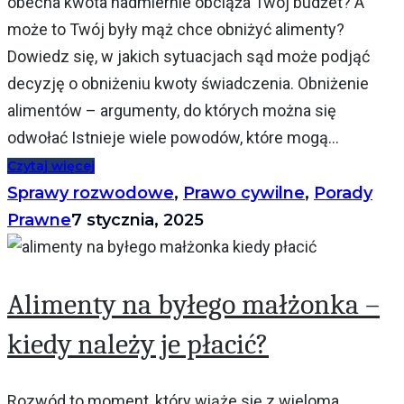
obecna kwota nadmiernie obciąża Twój budżet? A
może to Twój były mąż chce obniżyć alimenty?
Dowiedz się, w jakich sytuacjach sąd może podjąć
decyzję o obniżeniu kwoty świadczenia. Obniżenie
alimentów – argumenty, do których można się
odwołać Istnieje wiele powodów, które mogą...
Czytaj więcej
Sprawy rozwodowe
,
Prawo cywilne
,
Porady
Prawne
7 stycznia, 2025
Alimenty na byłego małżonka –
kiedy należy je płacić?
Rozwód to moment, który wiąże się z wieloma