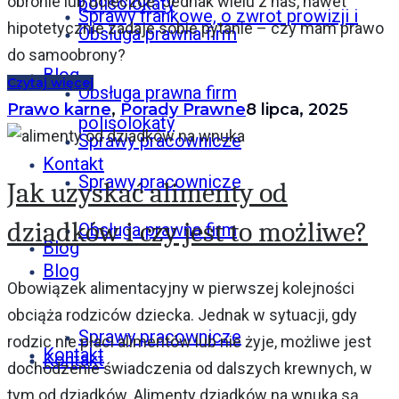
obronie lub ucieczce. Jednak wielu z nas, nawet
polisolokaty
Sprawy frankowe, o zwrot prowizji i
hipotetycznie zadaje sobie pytanie – czy mam prawo
Obsługa prawna firm
do samoobrony?
Blog
Czytaj więcej
Obsługa prawna firm
Prawo karne
,
Porady Prawne
8 lipca, 2025
polisolokaty
Sprawy pracownicze
Kontakt
Sprawy pracownicze
Jak uzyskać alimenty od
dziadków i czy jest to możliwe?
Obsługa prawna firm
Blog
Blog
Obowiązek alimentacyjny w pierwszej kolejności
obciąża rodziców dziecka. Jednak w sytuacji, gdy
Sprawy pracownicze
rodzic nie płaci alimentów lub nie żyje, możliwe jest
Kontakt
Kontakt
dochodzenie świadczenia od dalszych krewnych, w
tym od dziadków. Alimenty dziadków na wnuka są