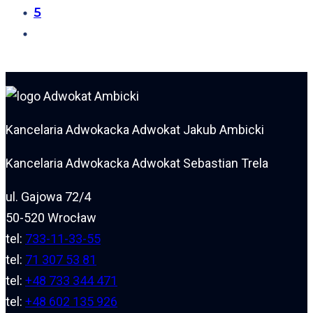
5
Kancelaria Adwokacka Adwokat Jakub Ambicki
Kancelaria Adwokacka Adwokat Sebastian Trela
ul. Gajowa 72/4
50-520 Wrocław
tel:
733-11-33-55
tel:
71 307 53 81
tel:
+48 733 344 471
tel:
+48 602 135 926