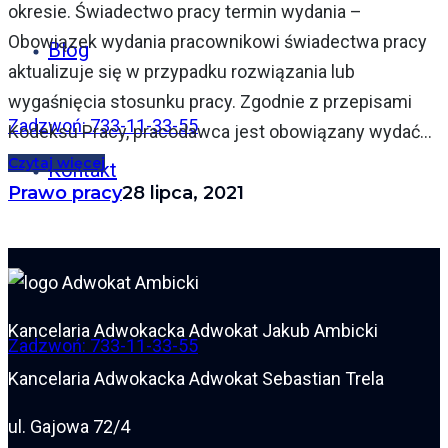
okresie. Świadectwo pracy termin wydania –
Obowiązek wydania pracownikowi świadectwa pracy
Blog
aktualizuje się w przypadku rozwiązania lub
wygaśnięcia stosunku pracy. Zgodnie z przepisami
Zadzwoń: 733-11-33-55
Kodeksu Pracy, pracodawca jest obowiązany wydać...
Czytaj więcej
Kontakt
Prawo pracy
28 lipca, 2021
Kancelaria Adwokacka Adwokat Jakub Ambicki
Zadzwoń: 733-11-33-55
Kancelaria Adwokacka Adwokat Sebastian Trela
ul. Gajowa 72/4