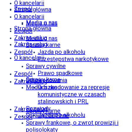
O kancelarii
Zespół
Strona główna
O kancelarii
Media o nas
Media o nas
Strona główna
Zespół
Zakres usług
Media o nas
Zakres usług
Sprawy karne
Zespół
Jazda po alkoholu
O kancelarii
Przestępstwa narkotykowe
Sprawy cywilne
Prawo spadkowe
Zespół
Sprawy karne
Odszkodowania
Zakres usług
Media o nas
Odszkodowanie za represje
komunistyczne w czasach
stalinowskich i PRL
Rozwody
Zakres usług
Sprawy karne
Jazda po alkoholu
Sprawy rodzinne
Zespół
Sprawy frankowe, o zwrot prowizji i
polisolokaty