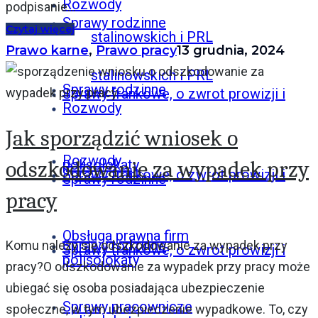
Rozwody
podpisanie...
Sprawy rodzinne
Czytaj więcej
stalinowskich i PRL
Prawo karne
,
Prawo pracy
13 grudnia, 2024
stalinowskich i PRL
Sprawy rodzinne
Sprawy frankowe, o zwrot prowizji i
Rozwody
Jak sporządzić wniosek o
Rozwody
odszkodowanie za wypadek przy
polisolokaty
Sprawy frankowe, o zwrot prowizji i
Sprawy rodzinne
pracy
Obsługa prawna firm
Sprawy rodzinne
Komu należy się odszkodowanie za wypadek przy
Sprawy frankowe, o zwrot prowizji i
polisolokaty
pracy?O odszkodowanie za wypadek przy pracy może
ubiegać się osoba posiadająca ubezpieczenie
Sprawy pracownicze
społeczne, w tym ubezpieczenie wypadkowe. To, czy