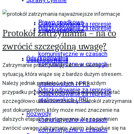
Sprawy cywilne
Prawo spadkowe
Odszkodowanie za represje
Odszkodowanie za represje
Prawo spadkowe
Protokół zatrzymania – na co
zwrócić szczególną uwagę?
komunistyczne w czasach
Odszkodowania
Odszkodowania
komunistyczne w czasach
Zatrzymanie przez policję lub inne służby jest
sytuacją, która wiąże się z bardzo dużym stresem.
Należy jednak pamiętać o tym, że w każdym
stalinowskich i PRL
Odszkodowanie za represje
przypadku przebieg zatrzymania powinien zostać
Odszkodowanie za represje
stalinowskich i PRL
szczegółowo udokumentowany. Protokół zatrzymania
jest dokumentem, który może mieć znaczenie na
Rozwody
dalszych etapach postępowania. Na co powinien
komunistyczne w czasach
zwrócić uwagę zatrzymany, zanim zdecyduje się na
komunistyczne w czasach