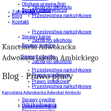
Obsługa prawna firm
Jazda po alkoholu
Sprawy pracownicze
Sprawy karne
Zakres usług
Przestępstwa narkotykowe
Blog
Kontakt
Przestępstwa narkotykowe
Sprawy karne
Jazda po alkoholu
Kancelaria Adwokacka
Sprawy cywilne
Adwokata Jakuba Ambickiego
Sprawy cywilne
Jazda po alkoholu
Przestępstwa narkotykowe
Blog - Prawo pracy
Prawo spadkowe
Prawo spadkowe
Przestępstwa narkotykowe
Kancelaria Adwokacka Adwokat Ambicki
/
Prawo pracy
Sprawy cywilne
Odszkodowania
Odszkodowania