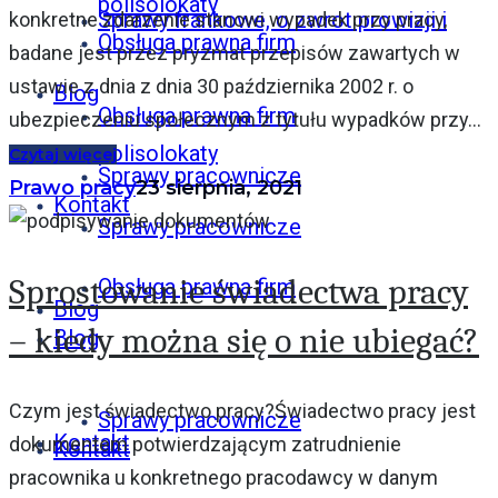
polisolokaty
Sprawy frankowe, o zwrot prowizji i
konkretne zdarzenie stanowi wypadek przy pracy,
Obsługa prawna firm
badane jest przez pryzmat przepisów zawartych w
ustawie z dnia z dnia 30 października 2002 r. o
Blog
Obsługa prawna firm
ubezpieczeniu społecznym z tytułu wypadków przy...
polisolokaty
Czytaj więcej
Sprawy pracownicze
Prawo pracy
23 sierpnia, 2021
Kontakt
Sprawy pracownicze
Sprostowanie świadectwa pracy
Obsługa prawna firm
Blog
– kiedy można się o nie ubiegać?
Blog
Czym jest świadectwo pracy?Świadectwo pracy jest
Sprawy pracownicze
Kontakt
dokumentem potwierdzającym zatrudnienie
Kontakt
pracownika u konkretnego pracodawcy w danym