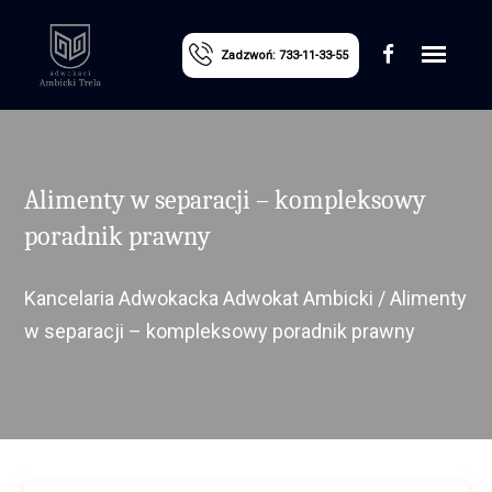
Zadzwoń: 733-11-33-55
Alimenty w separacji – kompleksowy
poradnik prawny
Kancelaria Adwokacka Adwokat Ambicki
/
Alimenty
w separacji – kompleksowy poradnik prawny