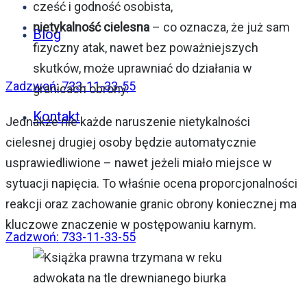
cześć i godność osobista,
nietykalność cielesna
– co oznacza, że już sam
Blog
fizyczny atak, nawet bez poważniejszych
skutków, może uprawniać do działania w
Zadzwoń: 733-11-33-55
granicach obrony.
Kontakt
Jednakże nie każde naruszenie nietykalności
cielesnej drugiej osoby będzie automatycznie
usprawiedliwione – nawet jeżeli miało miejsce w
sytuacji napięcia. To właśnie ocena proporcjonalności
reakcji oraz zachowanie granic obrony koniecznej ma
kluczowe znaczenie w postępowaniu karnym.
Zadzwoń: 733-11-33-55