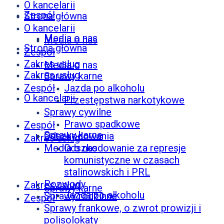
O kancelarii
Zespół
Strona główna
O kancelarii
Media o nas
Media o nas
Strona główna
Zespół
Zakres usług
Media o nas
Zakres usług
Sprawy karne
Zespół
Jazda po alkoholu
O kancelarii
Przestępstwa narkotykowe
Sprawy cywilne
Prawo spadkowe
Zespół
Sprawy karne
Odszkodowania
Zakres usług
Media o nas
Odszkodowanie za represje
komunistyczne w czasach
stalinowskich i PRL
Rozwody
Zakres usług
Sprawy karne
Jazda po alkoholu
Sprawy rodzinne
Zespół
Sprawy frankowe, o zwrot prowizji i
polisolokaty