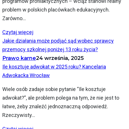
programów profilaktycznych – wciąż stanowi realny
problem w polskich placówkach edukacyjnych.
Zarówno...
Czytaj więcej
Jakie działania może podjąć sąd wobec sprawcy
przemocy szkolnej poniżej 13 roku życia?
Prawo karne
24 września, 2025
Ile kosztuje adwokat w 2025 roku? Kancelaria
Adwokacka Wrocław
Wiele osób zadaje sobie pytanie “Ile kosztuje
adwokat?”, ale problem polega na tym, że nie jest to
łatwe, żeby znaleźć jednoznaczną odpowiedź.
Rzeczywisty...
Czytaj więcej