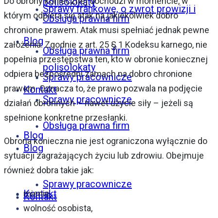
Do obrony koniecznej dochodzi w momencie, w
polisolokaty
Sprawy frankowe, o zwrot prowizji i
którym odpiera się atak na jakiekolwiek dobro
Obsługa prawna firm
chronione prawem. Atak musi spełniać jednak pewne
Blog
założenia. Zgodnie z art. 25 § 1 Kodeksu karnego, nie
Obsługa prawna firm
popełnia przestępstwa ten, kto w obronie koniecznej
polisolokaty
odpiera bezpośredni zamach na dobro chronione
Sprawy pracownicze
prawem. Oznacza to, że prawo pozwala na podjęcie
Kontakt
Sprawy pracownicze
działań obronnych – nawet użycie siły – jeżeli są
spełnione konkretne przesłanki.
Obsługa prawna firm
Blog
Obrona konieczna nie jest ograniczona wyłącznie do
Blog
sytuacji zagrażających życiu lub zdrowiu. Obejmuje
również dobra takie jak:
Sprawy pracownicze
Kontakt
mienie,
Kontakt
wolność osobista,