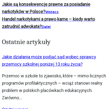
Jakie są konsekwencje prawne za posiadanie
narkotyków w Polsce?
Wstecz
Handel narkotykami a prawo karne – kiedy warto
zatrudnić adwokata?
Dalej
Ostatnie artykuły
Jakie działania może podjąć sąd wobec sprawcy
przemocy szkolnej poniżej 13 roku życia?
Przemoc w szkole to zjawisko, które – mimo licznych
programów profilaktycznych – wciąż stanowi realny
problem w polskich placówkach edukacyjnych.
Zarówno...