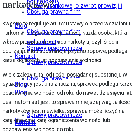
polisolokaty
narkotyków?
Sprawy frankowe, o zwrot prowizji i
Obsługa prawna firm
Kwestię tę reguluje art. 62 ustawy o przeciwdziałaniu
Blog
Obsługa prawna firm
narkomanii. Zgodnie z tą ustawą, każda osoba, która
polisolokaty
wbrew przepisom posiada narkotyki, czyli środki
Sprawy pracownicze
odurzające lub substancje psychotropowe, podlega
Kontakt
karze do trzech lat pozbawienia wolności.
Sprawy pracownicze
Wiele zależy tutaj od ilości posiadanej substancji. W
Obsługa prawna firm
sytuacji, gdy jest ona znaczna, sprawca podlega karze
Blog
Blog
pozbawienia wolności od roku do nawet dziesięciu lat.
Jeśli natomiast jest to sprawa mniejszej wagi, a ilość
narkotyków jest niewielka, sprawca może liczyć na
Sprawy pracownicze
karę grzywny, karę ograniczenia wolności lub
Kontakt
Kontakt
pozbawienia wolności do roku.