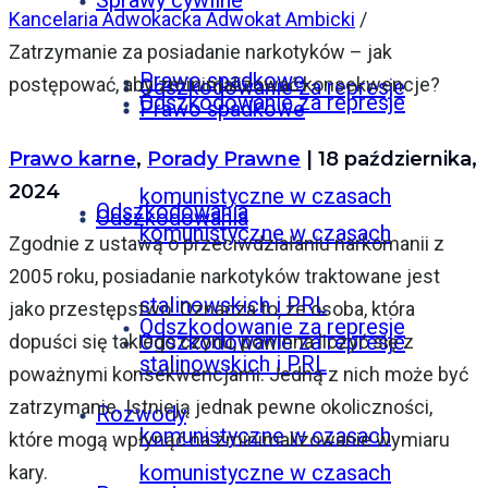
Sprawy cywilne
Kancelaria Adwokacka Adwokat Ambicki
/
Zatrzymanie za posiadanie narkotyków – jak
Prawo spadkowe
postępować, aby zminimalizować konsekwencje?
Odszkodowanie za represje
Odszkodowanie za represje
Prawo spadkowe
Prawo karne
,
Porady Prawne
| 18 października,
2024
komunistyczne w czasach
Odszkodowania
Odszkodowania
komunistyczne w czasach
Zgodnie z ustawą o przeciwdziałaniu narkomanii z
2005 roku, posiadanie narkotyków traktowane jest
stalinowskich i PRL
jako przestępstwo. Oznacza to, że osoba, która
Odszkodowanie za represje
Odszkodowanie za represje
dopuści się takiego czynu, powinna liczyć się z
stalinowskich i PRL
poważnymi konsekwencjami. Jedną z nich może być
zatrzymanie. Istnieją jednak pewne okoliczności,
Rozwody
komunistyczne w czasach
które mogą wpłynąć na zminimalizowanie wymiaru
komunistyczne w czasach
kary.