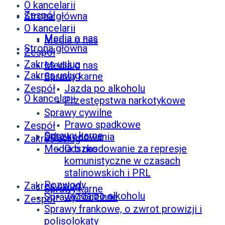
O kancelarii
Zespół
Strona główna
O kancelarii
Media o nas
Media o nas
Strona główna
Zespół
Zakres usług
Media o nas
Zakres usług
Sprawy karne
Zespół
Jazda po alkoholu
O kancelarii
Przestępstwa narkotykowe
Sprawy cywilne
Prawo spadkowe
Zespół
Sprawy karne
Odszkodowania
Zakres usług
Media o nas
Odszkodowanie za represje
komunistyczne w czasach
stalinowskich i PRL
Rozwody
Zakres usług
Sprawy karne
Jazda po alkoholu
Sprawy rodzinne
Zespół
Sprawy frankowe, o zwrot prowizji i
polisolokaty