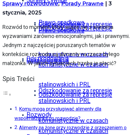
Sprawy cywilne
Sprawy rozwodowe
,
Porady Prawne
| 3
stycznia, 2025
Prawo spadkowe
Odszkodowanie za represje
Rozwód to moment, który wiąże się z wieloma
Odszkodowanie za represje
Prawo spadkowe
wyzwaniami zarówno emocjonalnymi, jak i prawnymi.
Jednym z najczęściej poruszanych tematów w
komunistyczne w czasach
kontekście rozwodu są alimenty na rzecz byłego
Odszkodowania
Odszkodowania
małżonka. W jakich sytuacjach trzeba je płacić?
komunistyczne w czasach
Spis Treści
stalinowskich i PRL
Odszkodowanie za represje
Odszkodowanie za represje
stalinowskich i PRL
Komu mogą przysługiwać alimenty dla
Rozwody
współmałżonka po rozwodzie?
komunistyczne w czasach
Alimenty na żonę przy rozwodzie z orzeczeniem o
komunistyczne w czasach