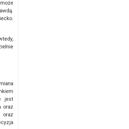
 może
rawdą.
iecko.
wtedy,
ielnie
.
Zmiana
unkiem
e jest
a oraz
 oraz
ecyzja