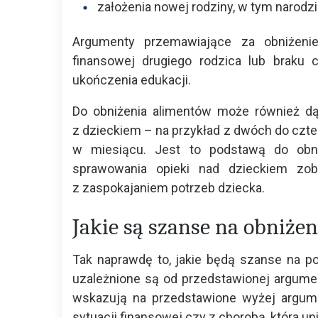
założenia nowej rodziny, w tym narodz
Argumenty przemawiające za obniżeni
finansowej drugiego rodzica lub braku 
ukończenia edukacji.
Do obniżenia alimentów może również dąż
z dzieckiem – na przykład z dwóch do cz
w miesiącu. Jest to podstawą do obni
sprawowania opieki nad dzieckiem zo
z zaspokajaniem potrzeb dziecka.
Jakie są szanse na obniże
Tak naprawdę to, jakie będą szanse na po
uzależnione są od przedstawionej argument
wskazują na przedstawione wyżej argum
sytuacji finansowej czy z chorobą, która 