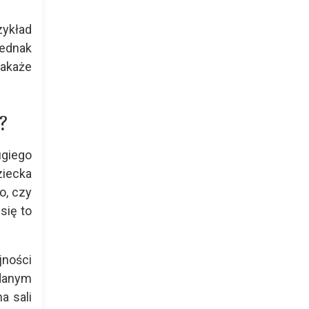
zykład
jednak
nakaże
o?
ugiego
ziecka
o, czy
się to
jności
 danym
a sali