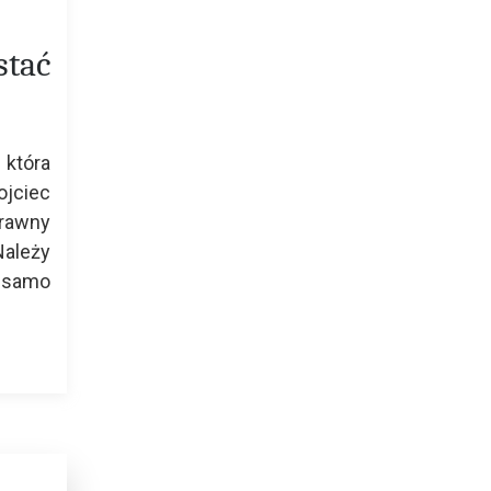
tać
 która
ojciec
prawny
Należy
o samo