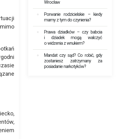
Wrocław
Porwanie rodzicielskie – kiedy
uacji
mamy z tym do czynienia?
pomimo
Prawa dziadków – czy babcia
i dziadek mogą walczyć
o widzenia z wnukiem?
potkań
Mandat czy sąd? Co robić, gdy
ygodni
zostaniesz zatrzymany za
zasie
posiadanie narkotyków?
ązane
iecko,
entów,
eniem