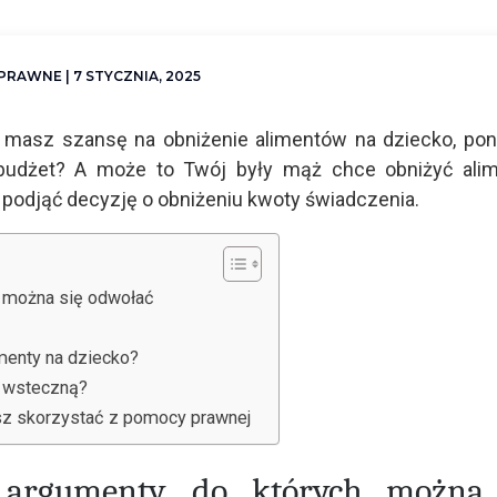
 PRAWNE
| 7 STYCZNIA, 2025
 masz szansę na obniżenie alimentów na dziecko, po
budżet? A może to Twój były mąż chce obniżyć alim
 podjąć decyzję o obniżeniu kwoty świadczenia.
h można się odwołać
imenty na dziecko?
ą wsteczną?
sz skorzystać z pomocy prawnej
 argumenty, do których można 