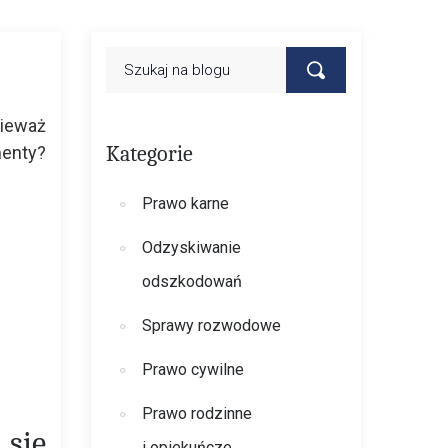
nieważ
Kategorie
enty?
Prawo karne
Odzyskiwanie
odszkodowań
Sprawy rozwodowe
Prawo cywilne
Prawo rodzinne
się
i opiekuńcze