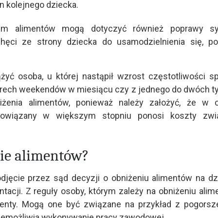
in kolejnego dziecka.
em alimentów mogą dotyczyć również poprawy syt
chęci ze strony dziecka do usamodzielnienia się, 
yć osoba, u której nastąpił wzrost częstotliwości s
terech weekendów w miesiącu czy z jednego do dwóch t
żenia alimentów, ponieważ należy założyć, że w c
bowiązany w większym stopniu ponosi koszty zwi
nie alimentów?
djęcie przez sąd decyzji o obniżeniu alimentów na dz
acji. Z reguły osoby, którym zależy na obniżeniu alim
enty. Mogą one być związane na przykład z pogorsz
uniemożliwia wykonywanie pracy zawodowej.