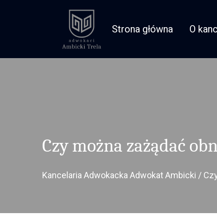
Strona główna
O kanc
Czy można zażądać obn
Kancelaria Adwokacka Adwokat Ambicki
/
Czy