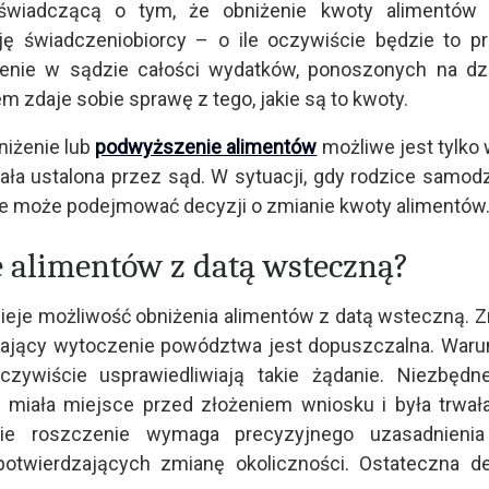
 świadczącą o tym, że obniżenie kwoty alimentów
 świadczeniobiorcy – o ile oczywiście będzie to p
enie w sądzie całości wydatków, ponoszonych na dz
em zdaje sobie sprawę z tego, jakie są to kwoty.
niżenie lub
podwyższenie alimentów
możliwe jest tylko 
a ustalona przez sąd. W sytuacji, gdy rodzice samodz
 nie może podejmować decyzji o zmianie kwoty alimentów
e alimentów z datą wsteczną?
nieje możliwość obniżenia alimentów z datą wsteczną. 
zający wytoczenie powództwa jest dopuszczalna. War
eczywiście usprawiedliwiają takie żądanie. Niezbędn
j miała miejsce przed złożeniem wniosku i była trwał
kie roszczenie wymaga precyzyjnego uzasadnienia
otwierdzających zmianę okoliczności. Ostateczna d