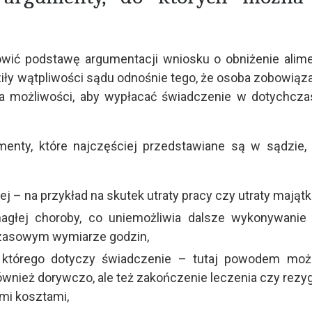
owić podstawę argumentacji wniosku o obniżenie alim
ziły wątpliwości sądu odnośnie tego, że osoba zobowiąz
ma możliwości, aby wypłacać świadczenie w dotychcz
umenty, które najczęściej przedstawiane są w sądzie
j – na przykład na skutek utraty pracy czy utraty majątk
agłej choroby, co uniemożliwia dalsze wykonywanie
czasowym wymiarze godzin,
, którego dotyczy świadczenie – tutaj powodem moż
ównież dorywczo, ale też zakończenie leczenia czy rezy
ymi kosztami,