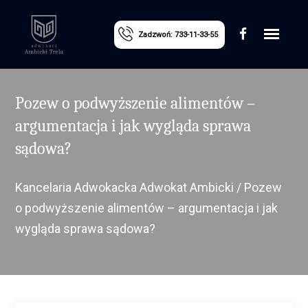
Zadzwoń: 733-11-33-55
Pozew o podwyższenie alimentów –
argumentacja i jak wygląda sprawa
sądowa?
Kancelaria Adwokacka Adwokat Ambicki
/
Pozew
o podwyższenie alimentów – argumentacja i jak
wygląda sprawa sądowa?