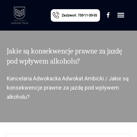
Zadzwoń: 733-11-33-55
Jakie są konsekwencje prawne za jazdę
pod wpływem alkoholu?
Kancelaria Adwokacka Adwokat Ambicki
/
Jakie są
konsekwencje prawne za jazdę pod wpływem
alkoholu?