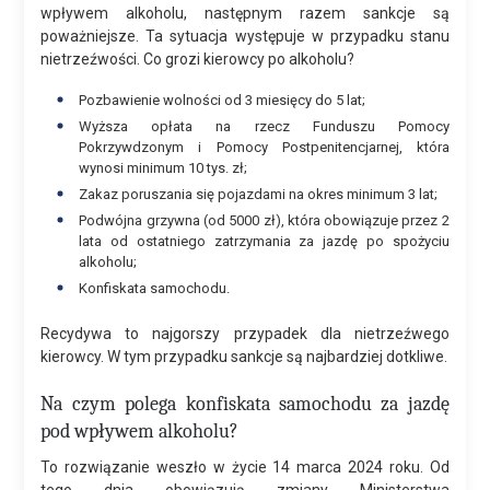
wpływem alkoholu, następnym razem sankcje są
poważniejsze. Ta sytuacja występuje w przypadku stanu
nietrzeźwości. Co grozi kierowcy po alkoholu?
Pozbawienie wolności od 3 miesięcy do 5 lat;
Wyższa opłata na rzecz Funduszu Pomocy
Pokrzywdzonym i Pomocy Postpenitencjarnej, która
wynosi minimum 10 tys. zł;
Zakaz poruszania się pojazdami na okres minimum 3 lat;
Podwójna grzywna (od 5000 zł), która obowiązuje przez 2
lata od ostatniego zatrzymania za jazdę po spożyciu
alkoholu;
Konfiskata samochodu.
Recydywa to najgorszy przypadek dla nietrzeźwego
kierowcy. W tym przypadku sankcje są najbardziej dotkliwe.
Na czym polega konfiskata samochodu za jazdę
pod wpływem alkoholu?
To rozwiązanie weszło w życie 14 marca 2024 roku. Od
tego dnia obowiązują zmiany Ministerstwa