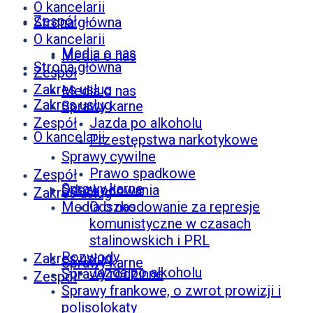
O kancelarii
Zespół
Strona główna
O kancelarii
Media o nas
Media o nas
Strona główna
Zespół
Zakres usług
Media o nas
Zakres usług
Sprawy karne
Zespół
Jazda po alkoholu
O kancelarii
Przestępstwa narkotykowe
Sprawy cywilne
Prawo spadkowe
Zespół
Sprawy karne
Odszkodowania
Zakres usług
Media o nas
Odszkodowanie za represje
komunistyczne w czasach
stalinowskich i PRL
Rozwody
Zakres usług
Sprawy karne
Jazda po alkoholu
Sprawy rodzinne
Zespół
Sprawy frankowe, o zwrot prowizji i
polisolokaty