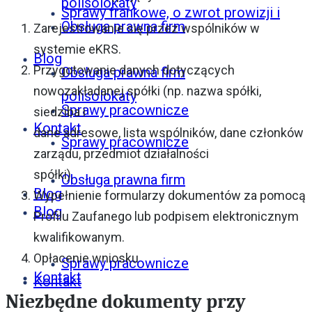
polisolokaty
Sprawy frankowe, o zwrot prowizji i
Obsługa prawna firm
Zarejestrowanie się przez wspólników w
systemie eKRS.
Blog
Przygotowanie danych dotyczących
Obsługa prawna firm
nowozakładanej spółki (np. nazwa spółki,
polisolokaty
Sprawy pracownicze
siedziba i
Kontakt
dane adresowe, lista wspólników, dane członków
Sprawy pracownicze
zarządu, przedmiot działalności
spółki).
Obsługa prawna firm
Blog
Wypełnienie formularzy dokumentów za pomocą
Blog
Profilu Zaufanego lub podpisem elektronicznym
kwalifikowanym.
Opłacenie wniosku
Sprawy pracownicze
Kontakt
Kontakt
Niezbędne dokumenty przy