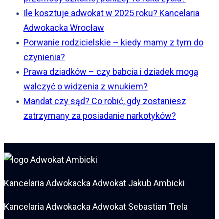
Ile kosztuje adwokat w 2025 roku? Kancelaria
Adwokacka Wrocław
Porwanie rodzicielskie – kiedy mamy z tym do
czynienia?
Prawa dziadków – czy babcia i dziadek mogą
walczyć o widzenia z wnukiem?
Mandat czy sąd? Co robić, gdy zostaniesz
zatrzymany za posiadanie narkotyków?
Kancelaria Adwokacka Adwokat Jakub Ambicki
Kancelaria Adwokacka Adwokat Sebastian Trela