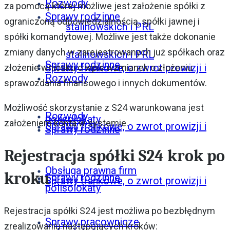
Rozwody
za pomocą której możliwe jest założenie spółki z
Sprawy rodzinne
ograniczoną odpowiedzialnością, spółki jawnej i
stalinowskich i PRL
spółki komandytowej. Możliwe jest także dokonanie
zmiany danych w zarejestrowanych już spółkach oraz
stalinowskich i PRL
Sprawy rodzinne
Sprawy frankowe, o zwrot prowizji i
złożenie wniosku o wpis wzmianek o złożeniu
Rozwody
sprawozdania finansowego i innych dokumentów.
Możliwość skorzystanie z S24 warunkowana jest
Rozwody
polisolokaty
założeniem konta w systemie.
Sprawy frankowe, o zwrot prowizji i
Sprawy rodzinne
Rejestracja spółki S24 krok po
Obsługa prawna firm
kroku
Sprawy rodzinne
Sprawy frankowe, o zwrot prowizji i
polisolokaty
Rejestracja spółki S24 jest możliwa po bezbłędnym
Sprawy pracownicze
zrealizowaniu następujących kroków: