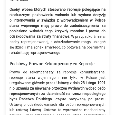
Osoby, wobec których stosowano represje polegające na
niesłusznym pozbawieniu wolności lub wydano decyzję
o internowaniu w związku z wprowadzeniem w Polsce
stanu wojennego mają prawo do zadośćuczynienia za
poniesione wskutek tego krzywdy moralne i prawo do
odszkodowania za straty finansowe.
W przypadku śmierci
osoby represjonowanej, o odszkodowanie mogą ubiegać
się dzieci i małżonek zmarłego, co pozwala na pośmiertną
rehabilitację represjonowanego.
Podstawy Prawne Rekompensaty za Represje
Prawo do rekompensaty za represje komunistyczne,
represje stanu wojennego i nie tylko w Polsce jest
uregulowane głównie przez
Ustawę z dnia 23 lutego 1991
r. o uznaniu za nieważne orzeczeń wydanych wobec osób
represjonowanych za działalność na rzecz niepodległego
bytu Państwa Polskiego
, często nazywaną po prostu
Ustawą o odszkodowaniach dla osób represjonowanych
lub ustawą lutową. Ustawa ta wprowadza mechanizmy