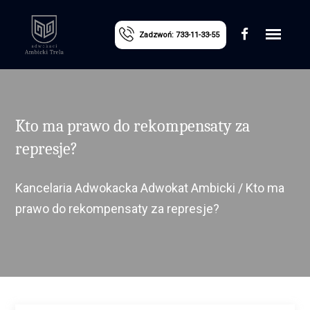
Zadzwoń: 733-11-33-55
Kto ma prawo do rekompensaty za
represje?
Kancelaria Adwokacka Adwokat Ambicki
/
Kto ma
prawo do rekompensaty za represje?