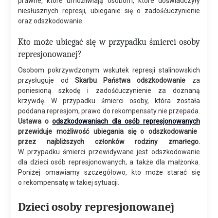
prawne, które umożliwiają osobom, które doświadczyły
niesłusznych represji, ubieganie się o zadośćuczynienie
oraz odszkodowanie.
Kto może ubiegać się w przypadku śmierci osoby
represjonowanej?
Osobom pokrzywdzonym wskutek represji stalinowskich
przysługuje od
Skarbu Państwa odszkodowanie
za
poniesioną szkodę i zadośćuczynienie za doznaną
krzywdę. W przypadku śmierci osoby, która została
poddana represjom, prawo do rekompensaty nie przepada.
Ustawa o
odszkodowaniach dla osób represjonowanych
przewiduje możliwość ubiegania się o odszkodowanie
przez najbliższych członków rodziny zmarłego.
W przypadku śmierci przewidywane jest odszkodowanie
dla dzieci osób represjonowanych, a także dla małżonka.
Poniżej omawiamy szczegółowo, kto może starać się
o rekompensatę w takiej sytuacji.
Dzieci osoby represjonowanej