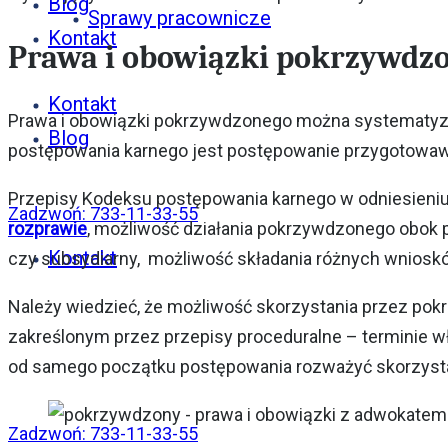
Blog
Sprawy pracownicze
Kontakt
Prawa i obowiązki pokrzywdz
Kontakt
Prawa i obowiązki pokrzywdzonego można systematyz
Blog
postępowania karnego jest postępowanie przygotowa
Przepisy Kodeksu postępowania karnego w odniesieniu
Zadzwoń: 733-11-33-55
rozprawie
, możliwość działania pokrzywdzonego obok p
Kontakt
czy subsydiarny, możliwość składania różnych wniosk
Należy wiedzieć, że możliwość skorzystania przez pok
zakreślonym przez przepisy proceduralne – terminie 
od samego początku postępowania rozważyć skorzysta
Zadzwoń: 733-11-33-55