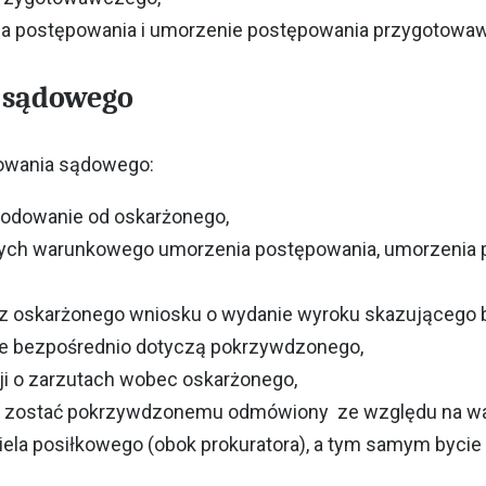
ia postępowania i umorzenie postępowania przygotowa
a sądowego
owania sądowego:
kodowanie od oskarżonego,
cych warunkowego umorzenia postępowania, umorzenia 
rzez oskarżonego wniosku o wydanie wyroku skazująceg
óre bezpośrednio dotyczą pokrzywdzonego,
ji o zarzutach wobec oskarżonego,
e zostać pokrzywdzonemu odmówiony ze względu na waż
iela posiłkowego (obok prokuratora), a tym samym byc