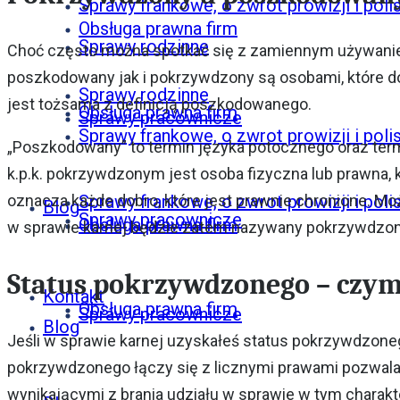
Sprawy frankowe, o zwrot prowizji i poli
Obsługa prawna firm
Sprawy rodzinne
Choć często można spotkać się z zamiennym używaniem
poszkodowany jak i pokrzywdzony są osobami, które do
Sprawy rodzinne
jest tożsama z definicją poszkodowanego.
Obsługa prawna firm
Sprawy pracownicze
Sprawy frankowe, o zwrot prowizji i poli
„Poszkodowany” to termin języka potocznego oraz term
k.p.k. pokrzywdzonym jest osoba fizyczna lub prawna,
Sprawy frankowe, o zwrot prowizji i poli
oznacza każde dobro, które jest prawnie chronione. Mo
Blog
Sprawy pracownicze
Obsługa prawna firm
w sprawie karnej będzie zatem nazywany pokrzywdzony
Status pokrzywdzonego – czym 
Kontakt
Obsługa prawna firm
Sprawy pracownicze
Blog
Jeśli w sprawie karnej uzyskałeś status pokrzywdzone
pokrzywdzonego łączy się z licznymi prawami pozwala
wynikającymi z brania udziału w sprawie w tym charak