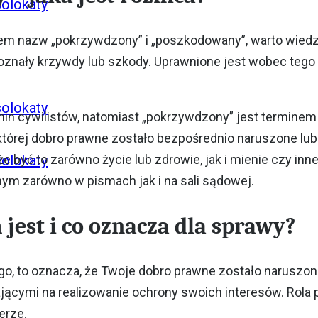
solokaty
 nazw „pokrzywdzony” i „poszkodowany”, warto wiedzieć
znały krzywdy lub szkody. Uprawnione jest wobec tego 
solokaty
in cywilistów, natomiast „pokrzywdzony” jest terminem
 której dobro prawne zostało bezpośrednio naruszone l
solokaty
że być to zarówno życie lub zdrowie, jak i mienie czy i
m zarówno w pismach jak i na sali sądowej.
jest i co oznacza dla sprawy?
go, to oznacza, że Twoje dobro prawne zostało naruszo
jącymi na realizowanie ochrony swoich interesów. Rola
terze.