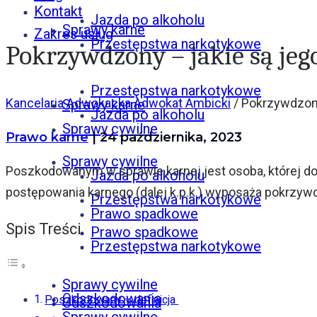
Kontakt
Jazda po alkoholu
Sprawy karne
Zakres usług
Przestępstwa narkotykowe
Pokrzywdzony – jakie są jeg
Przestępstwa narkotykowe
Kancelaria Adwokacka Adwokat Ambicki
/
Pokrzywdzony
Sprawy karne
Jazda po alkoholu
Sprawy cywilne
Prawo karne
| 24 października, 2023
Sprawy cywilne
Poszkodowanym w sprawie karnej jest osoba, której d
Jazda po alkoholu
postępowania karnego (dalej k.p.k.) wyposaża pokrzywd
Przestępstwa narkotykowe
Prawo spadkowe
Spis Treści
Prawo spadkowe
Przestępstwa narkotykowe
Sprawy cywilne
Odszkodowania
Poszkodowany – definicja
Odszkodowania