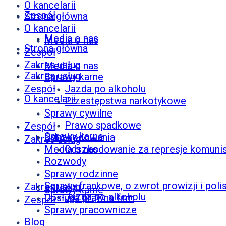
O kancelarii
Zespół
Strona główna
O kancelarii
Media o nas
Media o nas
Strona główna
Zespół
Zakres usług
Media o nas
Zakres usług
Sprawy karne
Zespół
Jazda po alkoholu
O kancelarii
Przestępstwa narkotykowe
Sprawy cywilne
Prawo spadkowe
Zespół
Sprawy karne
Odszkodowania
Zakres usług
Media o nas
Odszkodowanie za represje komunis
Rozwody
Sprawy rodzinne
Sprawy frankowe, o zwrot prowizji i poli
Zakres usług
Sprawy karne
Jazda po alkoholu
Obsługa prawna firm
Zespół
Sprawy pracownicze
Blog