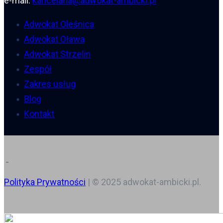
e-mail:
kancelaria@adwokat-ambicki.pl
Adwokat Oleśnica
Adwokat Oława
Adwokat Strzelin
Zespół
Zakres usług
Blog
Kontakt
Polityka Prywatności
| © 2025 adwokat-ambicki.pl.