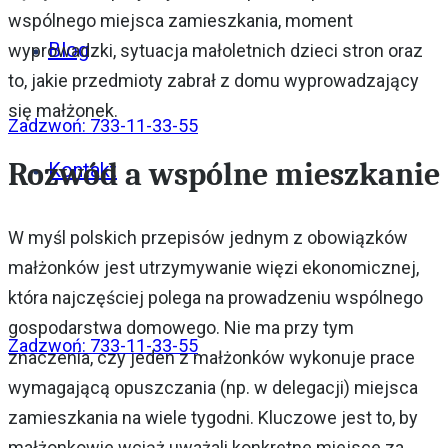
wspólnego miejsca zamieszkania, moment
Blog
wyprowadzki, sytuacja małoletnich dzieci stron oraz
to, jakie przedmioty zabrał z domu wyprowadzający
się małżonek.
Zadzwoń: 733-11-33-55
Rozwód a wspólne mieszkanie
Kontakt
W myśl polskich przepisów jednym z obowiązków
małżonków jest utrzymywanie więzi ekonomicznej,
która najczęściej polega na prowadzeniu wspólnego
gospodarstwa domowego. Nie ma przy tym
Zadzwoń: 733-11-33-55
znaczenia, czy jeden z małżonków wykonuje prace
wymagającą opuszczania (np. w delegacji) miejsca
zamieszkania na wiele tygodni. Kluczowe jest to, by
małżonkowie wciąż uważali konkretne miejsce za