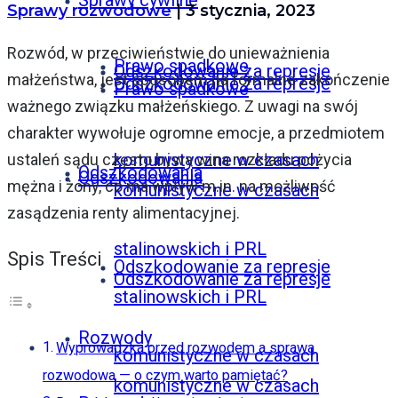
Sprawy cywilne
Sprawy rozwodowe
| 3 stycznia, 2023
Rozwód, w przeciwieństwie do unieważnienia
Prawo spadkowe
Odszkodowanie za represje
małżeństwa, jest sposobem na formalne zakończenie
Odszkodowanie za represje
Prawo spadkowe
ważnego związku małżeńskiego. Z uwagi na swój
charakter wywołuje ogromne emocje, a przedmiotem
komunistyczne w czasach
ustaleń sądu często bywa wina rozkładu pożycia
Odszkodowania
Odszkodowania
mężna i żony, co ma wpływ m.in. na możliwość
komunistyczne w czasach
zasądzenia renty alimentacyjnej.
stalinowskich i PRL
Spis Treści
Odszkodowanie za represje
Odszkodowanie za represje
stalinowskich i PRL
Rozwody
Wyprowadzka przed rozwodem a sprawa
komunistyczne w czasach
rozwodowa — o czym warto pamiętać?
komunistyczne w czasach