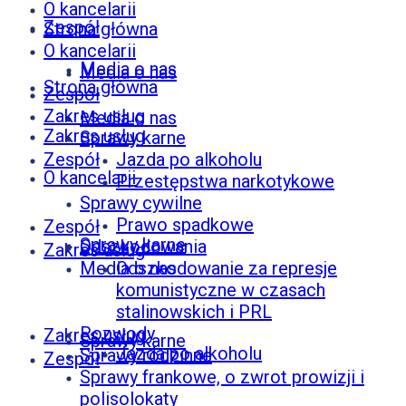
O kancelarii
Zespół
Strona główna
O kancelarii
Media o nas
Media o nas
Strona główna
Zespół
Zakres usług
Media o nas
Zakres usług
Sprawy karne
Zespół
Jazda po alkoholu
O kancelarii
Przestępstwa narkotykowe
Sprawy cywilne
Prawo spadkowe
Zespół
Sprawy karne
Odszkodowania
Zakres usług
Media o nas
Odszkodowanie za represje
komunistyczne w czasach
stalinowskich i PRL
Rozwody
Zakres usług
Sprawy karne
Jazda po alkoholu
Sprawy rodzinne
Zespół
Sprawy frankowe, o zwrot prowizji i
polisolokaty