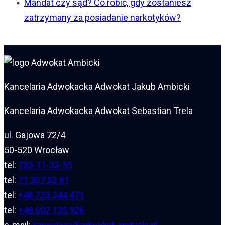
Mandat czy sąd? Co robić, gdy zostaniesz
zatrzymany za posiadanie narkotyków?
Kancelaria Adwokacka Adwokat Jakub Ambicki
Kancelaria Adwokacka Adwokat Sebastian Trela
ul. Gajowa 72/4
50-520 Wrocław
tel:
733-11-33-55
tel:
71 307 53 81
tel:
+48 733 344 471
tel:
+48 602 135 926