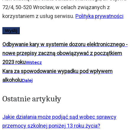
72/4, 50-520 Wrocław, w celach związanych z
korzystaniem z usług serwisu.
Polityka prywatności
Odbywanie kary w systemie dozoru elektronicznego -
nowe przepisy zaczną obowiązywać z początkiem
2023 roku
Wstecz
Kara za spowodowanie wypadku pod wpływem
alkoholu
Dalej
Ostatnie artykuły
Jakie działania może podjąć sąd wobec sprawcy
przemocy szkolnej poniżej 13 roku życia?