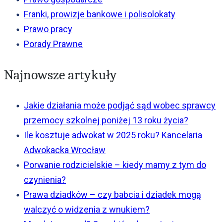
Franki, prowizje bankowe i polisolokaty
Prawo pracy
Porady Prawne
Najnowsze artykuły
Jakie działania może podjąć sąd wobec sprawcy
przemocy szkolnej poniżej 13 roku życia?
Ile kosztuje adwokat w 2025 roku? Kancelaria
Adwokacka Wrocław
Porwanie rodzicielskie – kiedy mamy z tym do
czynienia?
Prawa dziadków – czy babcia i dziadek mogą
walczyć o widzenia z wnukiem?