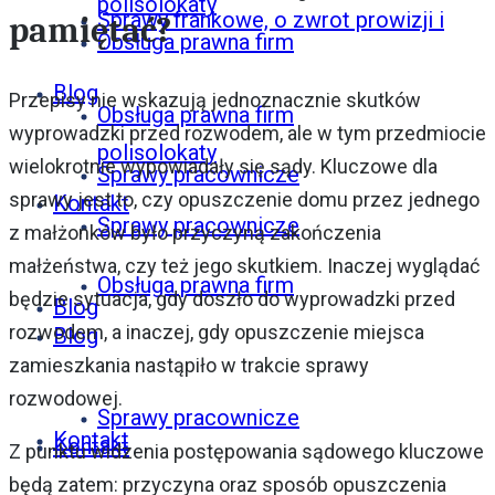
polisolokaty
Sprawy frankowe, o zwrot prowizji i
pamiętać?
Obsługa prawna firm
Blog
Przepisy nie wskazują jednoznacznie skutków
Obsługa prawna firm
wyprowadzki przed rozwodem, ale w tym przedmiocie
polisolokaty
wielokrotnie wypowiadały się sądy. Kluczowe dla
Sprawy pracownicze
sprawy jest to, czy opuszczenie domu przez jednego
Kontakt
Sprawy pracownicze
z małżonków było przyczyną zakończenia
małżeństwa, czy też jego skutkiem. Inaczej wyglądać
Obsługa prawna firm
będzie sytuacja, gdy doszło do wyprowadzki przed
Blog
rozwodem, a inaczej, gdy opuszczenie miejsca
Blog
zamieszkania nastąpiło w trakcie sprawy
rozwodowej.
Sprawy pracownicze
Kontakt
Kontakt
Z punktu widzenia postępowania sądowego kluczowe
będą zatem: przyczyna oraz sposób opuszczenia