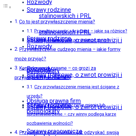
Rozwody
Sprawy rodzinne
stalinowskich i PRL
Co to jest przywłaszczenie mienia?
Przywłaszczenie a kradzież – jakie są różnice?
stalinowskich i PRL
Sprawy rodzinne
Sprawy frankowe, o zwrot prowizji i
Od jakiej kwoty jest przywłaszczenie?
Rozwody
Przywłaszczenie cudzego mienia – jakie formy
może przyjąć?
Rozwody
Konsekwencje prawne – co grozi za
polisolokaty
Sprawy frankowe, o zwrot prowizji i
Sprawy rodzinne
przywłaszczenie mienia?
Czy przywłaszczenie mienia jest ścigane z
urzędu?
Obsługa prawna firm
Sprawy rodzinne
Kara za przywłaszczenie mienia lub
Sprawy frankowe, o zwrot prowizji i
polisolokaty
sprzeniewierzenie – czy winny podlega karze
pozbawienia wolności?
Sprawy pracownicze
Przywłaszczenie mienia – jak odzyskać swoją