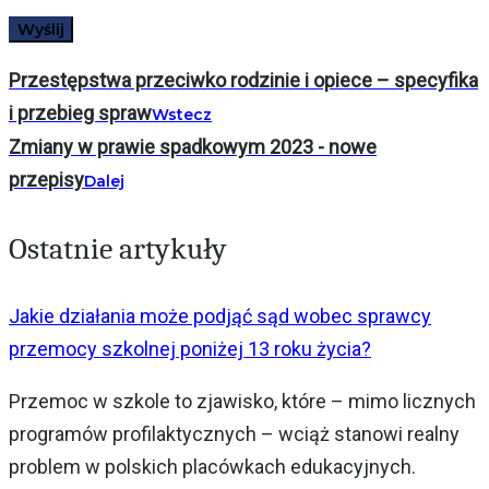
Przestępstwa przeciwko rodzinie i opiece – specyfika
i przebieg spraw
Wstecz
Zmiany w prawie spadkowym 2023 - nowe
przepisy
Dalej
Ostatnie artykuły
Jakie działania może podjąć sąd wobec sprawcy
przemocy szkolnej poniżej 13 roku życia?
Przemoc w szkole to zjawisko, które – mimo licznych
programów profilaktycznych – wciąż stanowi realny
problem w polskich placówkach edukacyjnych.