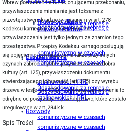
Sprawy cywilne
Wbrew powszechnie funkcjonującemu przekonaniu,
przywłaszczenie mienia nie jest tożsame z
przestępstwem kradzieży opisanym w art. 278
Prawo spadkowe
Odszkodowanie za represje
Odszkodowanie za represje
Kodeksu karnego (dalej: k.k.). Element
Prawo spadkowe
przywłaszczenia jest tylko jednym ze znamion tego
przestępstwa. Przepisy Kodeksu karnego posługują
komunistyczne w czasach
się pojęciem przywłaszczenia także przy innych
Odszkodowania
Odszkodowania
komunistyczne w czasach
czynach zabronionych – przywłaszczeniu dobra
kultury (art. 125), przywłaszczeniu dokumentu
stwierdzającego tożsamość (art. 275) czy wyrębu
stalinowskich i PRL
Odszkodowanie za represje
drzewa w lesie (art. 290). Przywłaszczenie mienia to
Odszkodowanie za represje
stalinowskich i PRL
odrębne od powyższych przestępstwo, które zostało
uregulowane w art. 284 k.k.
Rozwody
komunistyczne w czasach
Spis Treści
komunistyczne w czasach