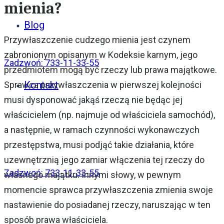
mienia?
Blog
Przywłaszczenie cudzego mienia jest czynem
zabronionym opisanym w Kodeksie karnym, jego
Zadzwoń: 733-11-33-55
przedmiotem mogą być rzeczy lub prawa majątkowe.
Kontakt
Sprawca przywłaszczenia w pierwszej kolejności
musi dysponować jakąś rzeczą nie będąc jej
właścicielem (np. najmuje od właściciela samochód),
a następnie, w ramach czynności wykonawczych
przestępstwa, musi podjąć takie działania, które
uzewnętrznią jego zamiar włączenia tej rzeczy do
Zadzwoń: 733-11-33-55
własnego majątku. Innymi słowy, w pewnym
momencie sprawca przywłaszczenia zmienia swoje
nastawienie do posiadanej rzeczy, naruszając w ten
sposób prawa właściciela.