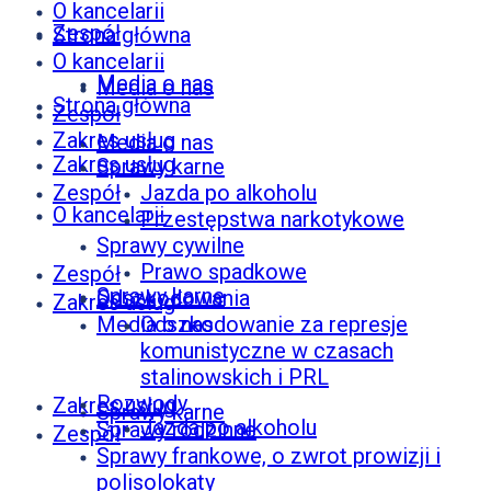
O kancelarii
Zespół
Strona główna
O kancelarii
Media o nas
Media o nas
Strona główna
Zespół
Zakres usług
Media o nas
Zakres usług
Sprawy karne
Zespół
Jazda po alkoholu
O kancelarii
Przestępstwa narkotykowe
Sprawy cywilne
Prawo spadkowe
Zespół
Sprawy karne
Odszkodowania
Zakres usług
Media o nas
Odszkodowanie za represje
komunistyczne w czasach
stalinowskich i PRL
Rozwody
Zakres usług
Sprawy karne
Jazda po alkoholu
Sprawy rodzinne
Zespół
Sprawy frankowe, o zwrot prowizji i
polisolokaty