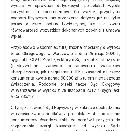
wydają w sprawach dotyczących polisolokat wyroki
korzystne dla konsumentów. Co ważne, przychylna
osobom fizycznym linia orzeczenia dotyczy już nie tylko
spraw o zwrot opłaty likwidacyjnej, ale i o zwrot
równowartości wszystkich dokonanych zgodnie z umową
wpłat.
Przykładowo wspomnieć tutaj można chociażby o wyroku
Sądu Okręgowego w Warszawie z dnia 26 maja 2020 r.,
sygn. akt: XXV C 725/17, w którym Sąd uznał za abuzywne
(niedozwolone) zarówno postanowienia warunków
ubezpieczenia, jak i regulaminu UFK i zasądził na rzecz
konsumenta kwotę ponad 90.000 zł tytułem nienależnego
świadczenia. Podobnie orzekł także Sąd Okręgowy
w Warszawie w wyroku z 28 listopada 2017 r., sygn. akt:
V Ca 735/17.
O tym, że również Sąd Najwyższy w zakresie dochodzenia
w całości zwrotu środków z polisolokaty stoi po stronie
konsumentów świadczy fakt, że odmówił przyjęcia do
rozpoznania skargi kasacyjnej od wyroku Sądu