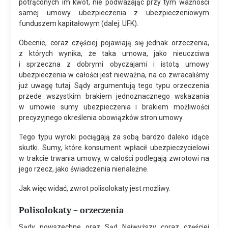
potrąconych im kwot, nie podważając przy tym ważności
samej umowy ubezpieczenia z ubezpieczeniowym
funduszem kapitałowym (dalej: UFK).
Obecnie, coraz częściej pojawiają się jednak orzeczenia,
z których wynika, że taka umowa, jako nieuczciwa
i sprzeczna z dobrymi obyczajami i istotą umowy
ubezpieczenia w całości jest nieważna, na co zwracaliśmy
już uwagę tutaj. Sądy argumentują tego typu orzeczenia
przede wszystkim brakiem jednoznacznego wskazania
w umowie sumy ubezpieczenia i brakiem możliwości
precyzyjnego określenia obowiązków stron umowy.
Tego typu wyroki pociągają za sobą bardzo daleko idące
skutki. Sumy, które konsument wpłacił ubezpieczycielowi
w trakcie trwania umowy, w całości podlegają zwrotowi na
jego rzecz, jako świadczenia nienależne.
Jak więc widać, zwrot polisolokaty jest możliwy.
Polisolokaty – orzeczenia
Sądy powszechne oraz Sąd Najwyższy coraz częściej