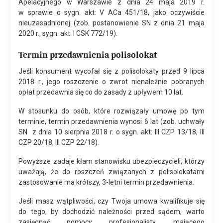
Apelacyjnego w Warszawie z dnia 24 maja 2019 r.
w sprawie o sygn. akt: V ACa 451/18, jako oczywiście
nieuzasadnionej (zob. postanowienie SN z dnia 21 maja
2020 r., sygn. akt: I CSK 772/19).
Termin przedawnienia polisolokat
Jeśli konsument wycofał się z polisolokaty przed 9 lipca
2018 r., jego roszczenie o zwrot nienależnie pobranych
opłat przedawnia się co do zasady z upływem 10 lat.
W stosunku do osób, które rozwiązały umowę po tym
terminie, termin przedawnienia wynosi 6 lat (zob. uchwały
SN z dnia 10 sierpnia 2018 r. o sygn. akt: III CZP 13/18, III
CZP 20/18, III CZP 22/18).
Powyższe zadaje kłam stanowisku ubezpieczycieli, którzy
uważają, że do roszczeń związanych z polisolokatami
zastosowanie ma krótszy, 3-letni termin przedawnienia.
Jeśli masz wątpliwości, czy Twoja umowa kwalifikuje się
do tego, by dochodzić należności przed sądem, warto
zasięgnąć pomocy profesjonalisty, mającego