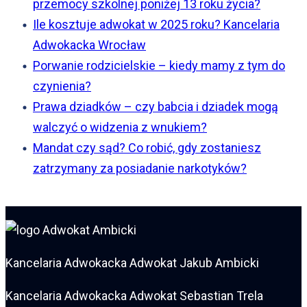
przemocy szkolnej poniżej 13 roku życia?
Ile kosztuje adwokat w 2025 roku? Kancelaria
Adwokacka Wrocław
Porwanie rodzicielskie – kiedy mamy z tym do
czynienia?
Prawa dziadków – czy babcia i dziadek mogą
walczyć o widzenia z wnukiem?
Mandat czy sąd? Co robić, gdy zostaniesz
zatrzymany za posiadanie narkotyków?
Kancelaria Adwokacka Adwokat Jakub Ambicki
Kancelaria Adwokacka Adwokat Sebastian Trela