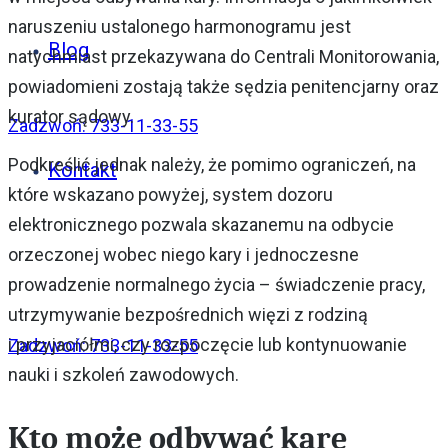
naruszeniu ustalonego harmonogramu jest
Blog
natychmiast przekazywana do Centrali Monitorowania,
powiadomieni zostają także sędzia penitencjarny oraz
kurator sądowy.
Zadzwoń: 733-11-33-55
Podkreślić jednak należy, że pomimo ograniczeń, na
Kontakt
które wskazano powyżej, system dozoru
elektronicznego pozwala skazanemu na odbycie
orzeczonej wobec niego kary i jednoczesne
prowadzenie normalnego życia – świadczenie pracy,
utrzymywanie bezpośrednich więzi z rodziną
i przyjaciółmi, czy rozpoczęcie lub kontynuowanie
Zadzwoń: 733-11-33-55
nauki i szkoleń zawodowych.
Kto może odbywać karę