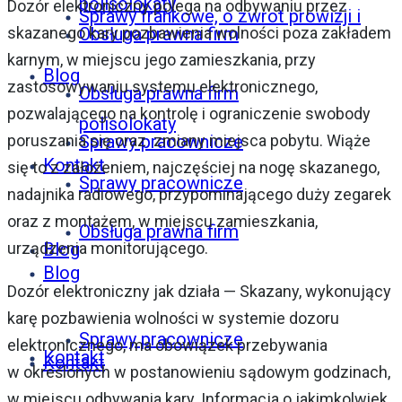
polisolokaty
Dozór elektroniczny polega na odbywaniu przez
Sprawy frankowe, o zwrot prowizji i
Obsługa prawna firm
skazanego kary pozbawienia wolności poza zakładem
karnym, w miejscu jego zamieszkania, przy
Blog
zastosowywaniu systemu elektronicznego,
Obsługa prawna firm
pozwalającego na kontrolę i ograniczenie swobody
polisolokaty
Sprawy pracownicze
poruszania się oraz zmiany miejsca pobytu. Wiąże
Kontakt
się to z założeniem, najczęściej na nogę skazanego,
Sprawy pracownicze
nadajnika radiowego, przypominającego duży zegarek
oraz z montażem, w miejscu zamieszkania,
Obsługa prawna firm
Blog
urządzenia monitorującego.
Blog
Dozór elektroniczny jak działa — Skazany, wykonujący
karę pozbawienia wolności w systemie dozoru
Sprawy pracownicze
elektronicznego, ma obowiązek przebywania
Kontakt
Kontakt
w określonych w postanowieniu sądowym godzinach,
w miejscu odbywania kary. Informacja o jakimkolwiek