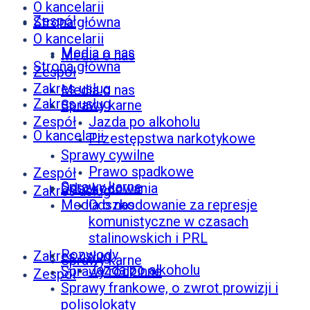
O kancelarii
Zespół
Strona główna
O kancelarii
Media o nas
Media o nas
Strona główna
Zespół
Zakres usług
Media o nas
Zakres usług
Sprawy karne
Zespół
Jazda po alkoholu
O kancelarii
Przestępstwa narkotykowe
Sprawy cywilne
Prawo spadkowe
Zespół
Sprawy karne
Odszkodowania
Zakres usług
Media o nas
Odszkodowanie za represje
komunistyczne w czasach
stalinowskich i PRL
Rozwody
Zakres usług
Sprawy karne
Jazda po alkoholu
Sprawy rodzinne
Zespół
Sprawy frankowe, o zwrot prowizji i
polisolokaty